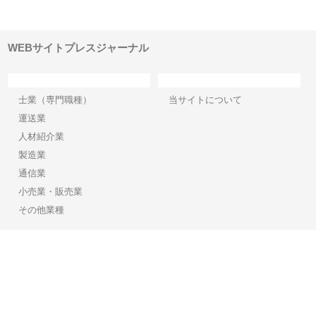
土木
選ばれる産業機材調達の強みと
小麦で焼く手作りパンの魅力
山
は
ド
WEBサイトプレスジャーナル
カテゴリー
サイト情報
士業（専門職種）
当サイトについて
運送業
人材紹介業
製造業
通信業
小売業・販売業
その他業種
Copyright©2026【WEBサイトプレスジャーナル】 All Rights reserved.