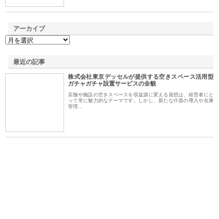
アーカイブ
最近の記事
株式会社東京デッセルが提供する空きスペース活用型
ガチャガチャ設置サービスの全貌
店舗や施設の空きスペースを収益源に変える発想は、経営者にと
って常に魅力的なテーマです。しかし、新たな什器の導入や在庫
管理…
が山
株式会社三原商会が製造現場に
株式会社三好屋食品工業が国産
有