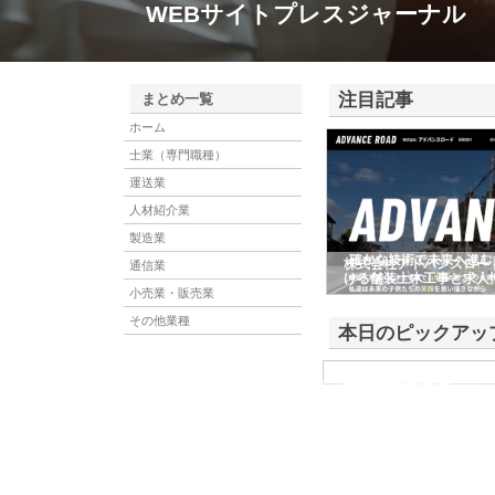
WEBサイトプレスジャーナル
注目記事
まとめ一覧
ホーム
士業（専門職種）
運送業
人材紹介業
製造業
株式会社アドバンスロー
通信業
ける舗装土木工事と求人
小売業・販売業
その他業種
本日のピックアッ
株式会社ＳＲＣ
株式会社ＳＲＣは、土地の
社は、平成19年に誕生し