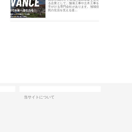
る企業として、舗装工事や土木工事を
手がける専門会社があります。地域住
民の生活を支える道…
会社アセットイノベーショ
庭楽株式会社が知多半島と三河
株式会社ナツハラが
ワンルーム投資で始める資
と名古屋で叶える理想の外構空
で滋賀の暮らしを支
成と老後準備
間
サイト情報
当サイトについて