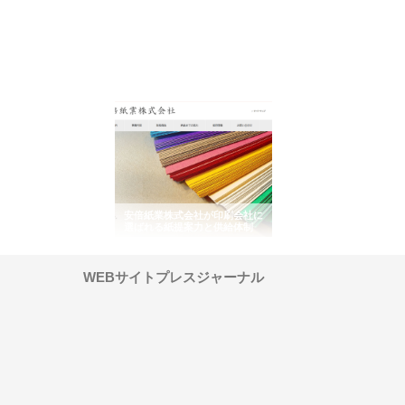
ワインエクスプレスが
安倍紙業株式会社が印刷会社に
株式会社ハクシンが大阪
果物流を支える理由と
選ばれる紙提案力と供給体制
れる公共工事の実績と強
ー待遇
WEBサイトプレスジャーナル