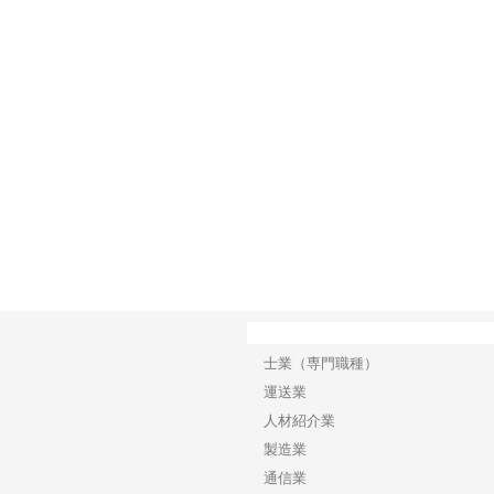
で選ば
株式会社翔栄が草津市で担う建
株式会社ＯＮＯｃｏｍｐａｎｙ
株式
み
築基礎工事の現場力と信頼性
が岡山から広域配送を実現でき
ンの
る理由
産形
カテゴリー
士業（専門職種）
運送業
人材紹介業
製造業
通信業