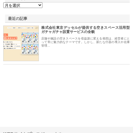
最近の記事
株式会社東京デッセルが提供する空きスペース活用型
ガチャガチャ設置サービスの全貌
店舗や施設の空きスペースを収益源に変える発想は、経営者にと
って常に魅力的なテーマです。しかし、新たな什器の導入や在庫
管理…
が山
株式会社三原商会が製造現場に
株式会社三好屋食品工業が国産
有
土木
選ばれる産業機材調達の強みと
小麦で焼く手作りパンの魅力
山
は
ド