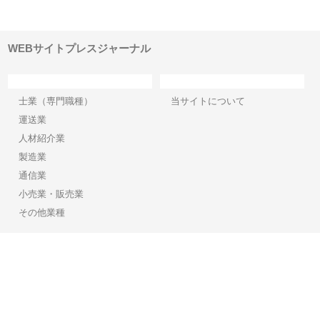
でき
ンのワンルーム投資で始める資
と名古屋で叶える理想の外構空
で
産形成と老後準備
間
WEBサイトプレスジャーナル
カテゴリー
サイト情報
士業（専門職種）
当サイトについて
運送業
人材紹介業
製造業
通信業
小売業・販売業
その他業種
Copyright©2026【WEBサイトプレスジャーナル】 All Rights reserved.