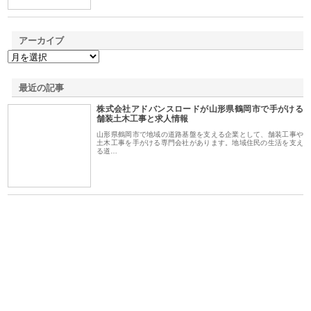
アーカイブ
最近の記事
株式会社アドバンスロードが山形県鶴岡市で手がける
舗装土木工事と求人情報
山形県鶴岡市で地域の道路基盤を支える企業として、舗装工事や
土木工事を手がける専門会社があります。地域住民の生活を支え
る道…
ｎｙ
株式会社アセットイノベーショ
庭楽株式会社が知多半島と三河
株