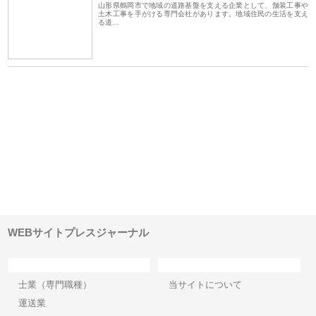
山形県鶴岡市で地域の道路基盤を支える企業として、舗装工事や
土木工事を手がける専門会社があります。地域住民の生活を支え
る道…
ｎｙ
株式会社アセットイノベーショ
庭楽株式会社が知多半島と三河
株
でき
ンのワンルーム投資で始める資
と名古屋で叶える理想の外構空
で
産形成と老後準備
間
WEBサイトプレスジャーナル
カテゴリー
サイト情報
士業（専門職種）
当サイトについて
運送業